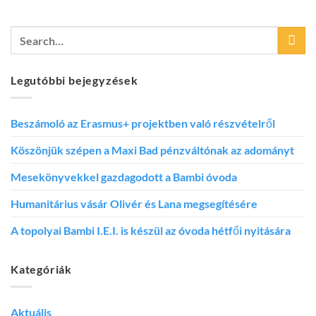
Legutóbbi bejegyzések
Beszámoló az Erasmus+ projektben való részvételről
Köszönjük szépen a Maxi Bad pénzváltónak az adományt
Mesekönyvekkel gazdagodott a Bambi óvoda
Humanitárius vásár Olivér és Lana megsegítésére
A topolyai Bambi I.E.I. is készül az óvoda hétfői nyitására
Kategóriák
Aktuális