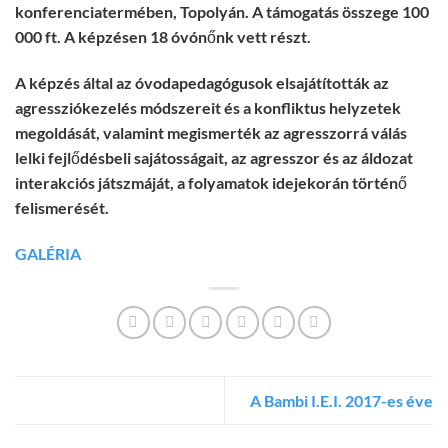
konferenciatermében, Topolyán. A támogatás összege 100
000 ft. A képzésen 18 óvónőnk vett részt.
A képzés által az óvodapedagógusok elsajátították az
agressziókezelés módszereit és a konfliktus helyzetek
megoldását, valamint megismerték az agresszorrá válás
lelki fejlődésbeli sajátosságait, az agresszor és az áldozat
interakciós játszmáját, a folyamatok idejekorán történő
felismerését.
GALÉRIA
A Bambi I.E.I. 2017-es éve