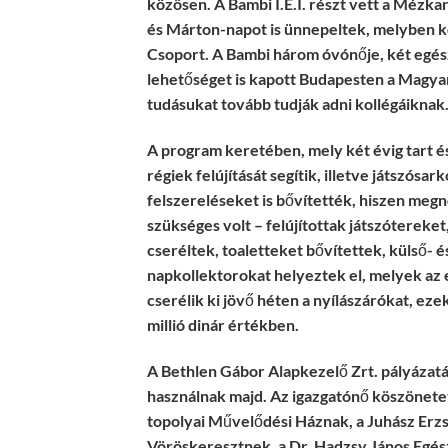
közösen. A Bambi I.E.I. részt vett a Mézk
és Márton-napot is ünnepeltek, melyben
Csoport. A Bambi három óvónője, két egés
lehetőséget is kapott Budapesten a Magyar
tudásukat tovább tudják adni kollégáiknak
A program keretében, mely két évig tart és
régiek felújítását segítik, illetve játszósa
felszereléseket is bővítették, hiszen meg
szükséges volt – felújítottak játszótereket
cseréltek, toaletteket bővítettek, külső- 
napkollektorokat helyeztek el, melyek az
cserélik ki jövő héten a nyílászárókat, e
millió dinár értékben.
A Bethlen Gábor Alapkezelő Zrt. pályázat
használnak majd. Az igazgatónő köszönete
topolyai Művelődési Háznak, a Juhász Erzs
Vöröskeresztnek, a Dr. Hadzsy János Egé