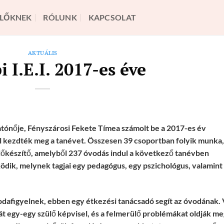
LŐKNEK
RÓLUNK
KAPCSOLAT
AKTUÁLIS
 I.E.I. 2017-es éve
atónője, Fényszárosi Fekete Tímea számolt be a 2017-es év
 kezdték meg a tanévet. Összesen 39 csoportban folyik munka,
 előkészítő, amelyből 237 óvodás indul a következő tanévben
ködik, melynek tagjai egy pedagógus, egy pszichológus, valamint
odafigyelnek, ebben egy étkezési tanácsadó segít az óvodának.
t egy-egy szülő képvisel, és a felmerülő problémákat oldják me