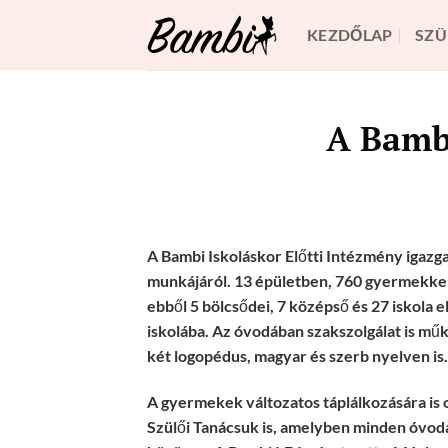
Skip
KEZDŐLAP
SZÜ
to
content
A Bambi
A Bambi Iskoláskor Előtti Intézmény igazg
munkájáról. 13 épületben, 760 gyermekkel
ebből 5 bölcsődei, 7 középső és 27 iskola
iskolába. Az óvodában szakszolgálat is mű
két logopédus, magyar és szerb nyelven is.
A gyermekek változatos táplálkozására is 
Szülői Tanácsuk is, amelyben minden óvodá