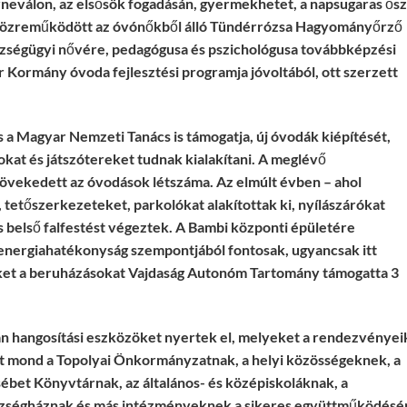
arneválon, az elsősök fogadásán, gyermekhetet, a napsugaras ősz
 közreműködött az óvónőkből álló Tündérrózsa Hagyományőrző
zségügyi nővére, pedagógusa és pszichológusa továbbképzési
 Kormány óvoda fejlesztési programja jóvoltából, ott szerzett
.
 a Magyar Nemzeti Tanács is támogatja, új óvodák kiépítését,
rkokat és játszótereket tudnak kialakítani. A meglévő
növekedett az óvodások létszáma. Az elmúlt évben – ahol
, tetőszerkezeteket, parkolókat alakítottak ki, nyílászárókat
és belső falfestést végeztek. A Bambi központi épületére
 energiahatékonyság szempontjából fontosak, ugyancsak itt
zeket a beruházásokat Vajdaság Autonóm Tartomány támogatta 3
án hangosítási eszközöket nyertek el, melyeket a rendezvénye
t mond a Topolyai Önkormányzatnak, a helyi közösségeknek, a
ébet Könyvtárnak, az általános- és középiskoláknak, a
szségháznak és más intézményeknek a sikeres együttműködésér