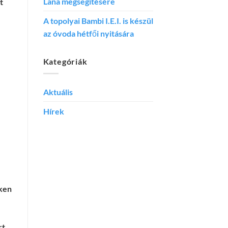
Lana megsegítésére
t
A topolyai Bambi I.E.I. is készül
az óvoda hétfői nyitására
Kategóriák
Aktuális
Hírek
iken
t.