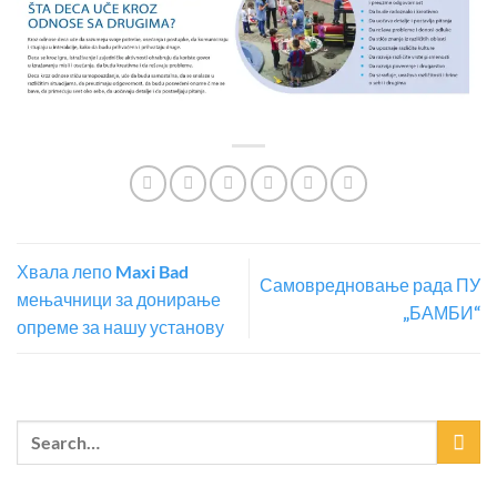
Хвала лепо Maxi Bad
Самовредновање рада ПУ
мењачници за донирање
„БАМБИ“
опреме за нашу установу