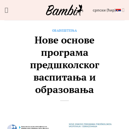
Skip
српски (ћир)
to
content
ОБАВЕШТЕЊА
Нове основе
програма
предшколског
васпитања и
образовања