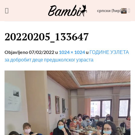
Skip
српски (ћир)
to
content
20220205_133647
Objavljeno
07/02/2022
u
1024 × 1024
u
ГОДИНЕ УЗЛЕТА
за добробит деце предшколског узраста